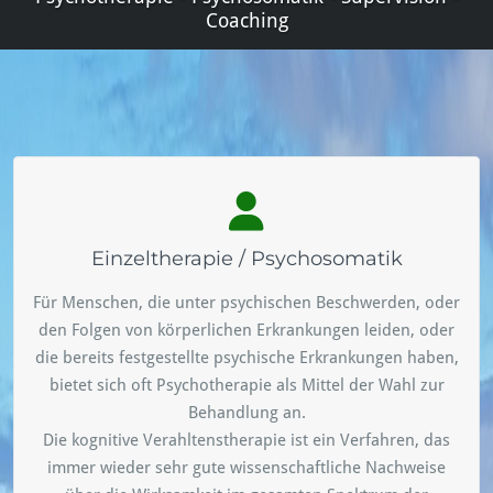
Coaching
Einzeltherapie / Psychosomatik
Für Menschen, die unter psychischen Beschwerden, oder
den Folgen von körperlichen Erkrankungen leiden, oder
die bereits festgestellte psychische Erkrankungen haben,
bietet sich oft Psychotherapie als Mittel der Wahl zur
Behandlung an.
Die kognitive Verahltenstherapie ist ein Verfahren, das
immer wieder sehr gute wissenschaftliche Nachweise