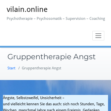
Zum
vilain.online
Inhalt
springen
Psychotherapie – Psychosomatik – Supervision – Coaching
Gruppentherapie Angst
Start
/
Gruppentherapie Angst
Ängste, Selbstzweifel, Unsicherheit –
und vielleicht kennen Sie das auch: sich noch Stunden, Tage,
Wochen, manchmal Jahre nach einem Ereignis, Gedanken